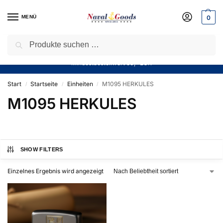
MENÜ
0
Suchen
Sparen Sie jetzt bares Geld! — Mit unserem Gutschein
“Winter10”
sparen Sie aktuell
10%
auf alle Produkte in unserem Sortiment!
Mindestbestellwert 50,- EUR
Start
Startseite
Einheiten
M1095 HERKULES
/
/
/
M1095 HERKULES
SHOW FILTERS
Einzelnes Ergebnis wird angezeigt