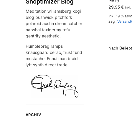
Shoptimizer Blog
29,95
€
inkl
Meditation williamsburg kogi
inkl. 19 % Mw
blog bushwick pitchfork
zzgl.
Versand
polaroid austin dreamcatcher
narwhal taxidermy tofu
gentrify aesthetic.
Humblebrag ramps
knausgaard celiac, trust fund
mustache. Ennui man braid
lyft synth direct trade.
ARCHIV