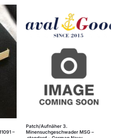
Patch/Aufnäher 3.
1091 –
Minensuchgeschwader MSG –
standard – German Navy