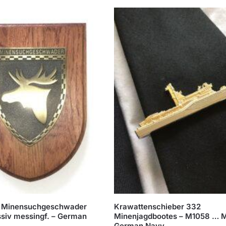
 Minensuchgeschwader
Krawattenschieber 332
siv messingf. – German
Minenjagdbootes – M1058 … M
German Navy