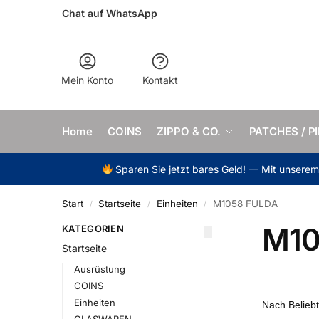
Chat auf WhatsApp
Mein Konto
Kontakt
Home
COINS
ZIPPO & CO.
PATCHES / P
Sparen Sie jetzt bares Geld! — Mit unsere
Start
Startseite
Einheiten
M1058 FULDA
/
/
/
M10
KATEGORIEN
Startseite
Ausrüstung
COINS
Einheiten
GLASWAREN