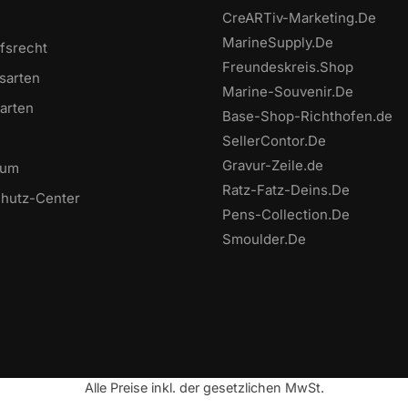
CreARTiv-Marketing.De
MarineSupply.De
fsrecht
Freundeskreis.Shop
sarten
Marine-Souvenir.De
arten
Base-Shop-Richthofen.de
SellerContor.De
Gravur-Zeile.de
sum
Ratz-Fatz-Deins.De
hutz-Center
Pens-Collection.De
Smoulder.De
Alle Preise inkl. der gesetzlichen MwSt.