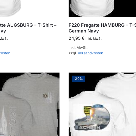
tte AUGSBURG – T-Shirt –
F220 Fregatte HAMBURG – T-S
avy
German Navy
24,95
€
 MwSt.
inkl. MwSt.
inkl. MwSt.
kosten
zzgl.
Versandkosten
-20%