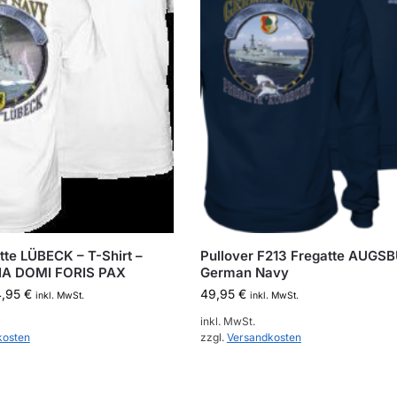
tte LÜBECK – T-Shirt –
Pullover F213 Fregatte AUGS
A DOMI FORIS PAX
German Navy
4,95
€
49,95
€
inkl. MwSt.
inkl. MwSt.
inkl. MwSt.
kosten
zzgl.
Versandkosten