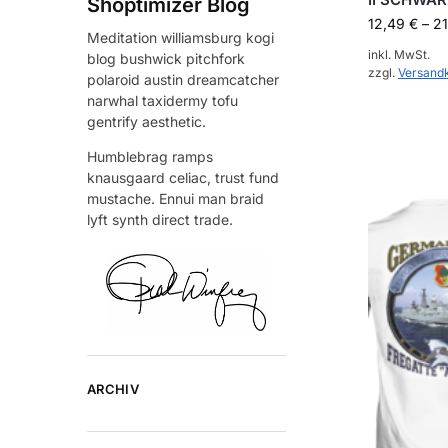
Shoptimizer Blog
12,49
€
–
2
Meditation williamsburg kogi
inkl. MwSt.
blog bushwick pitchfork
zzgl.
Versand
polaroid austin dreamcatcher
narwhal taxidermy tofu
gentrify aesthetic.
Humblebrag ramps
knausgaard celiac, trust fund
mustache. Ennui man braid
lyft synth direct trade.
ARCHIV