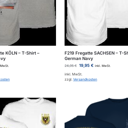
te KÖLN – T-Shirt –
F219 Fregatte SACHSEN – T-Sh
avy
German Navy
19,95
€
24,95
€
. MwSt.
inkl. MwSt.
inkl. MwSt.
kosten
zzgl.
Versandkosten