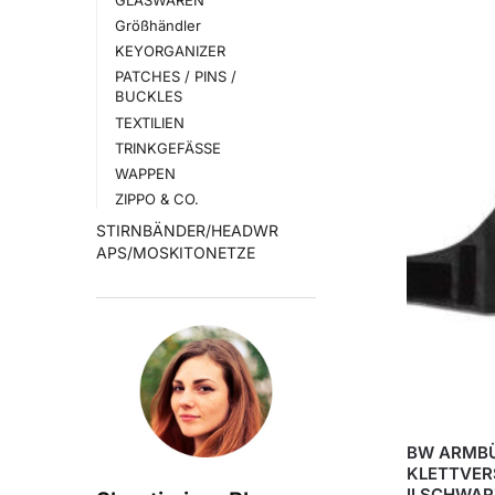
Größhändler
KEYORGANIZER
PATCHES / PINS /
BUCKLES
TEXTILIEN
TRINKGEFÄSSE
WAPPEN
ZIPPO & CO.
STIRNBÄNDER/HEADWR
APS/MOSKITONETZE
BW ARMBÜ
KLETTVER
II SCHWAR