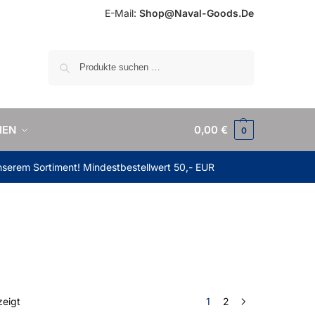
E-Mail:
Shop@Naval-Goods.De
Suchen
IEN
0,00
€
0
unserem Sortiment! Mindestbestellwert 50,- EUR
zeigt
1
2