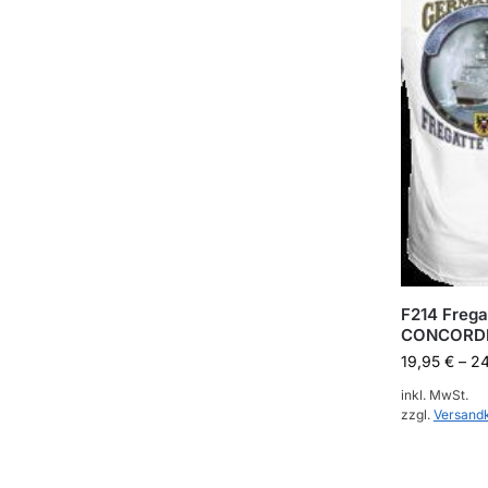
F214 Frega
CONCORDI
19,95
€
–
2
inkl. MwSt.
zzgl.
Versand