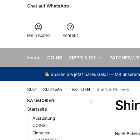
Chat auf WhatsApp
Mein Konto
Kontakt
Home
COINS
ZIPPO & CO.
PATCHES / P
Sparen Sie jetzt bares Geld! — Mit unsere
Start
Startseite
TEXTILIEN
Shirts & Pullover
/
/
/
Shir
KATEGORIEN
Startseite
Ausrüstung
COINS
Einheiten
GLASWAREN