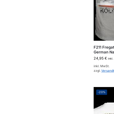
F211 Fregat
German N
24,95
€
inkl
inkl. MwSt.
zzgl.
Versand
-20%