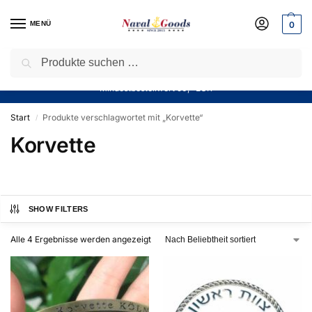
MENÜ
0
Suchen
Sparen Sie jetzt bares Geld! — Mit unserem Gutschein
“Winter10”
sparen Sie aktuell
10%
auf alle Produkte in unserem Sortiment!
Mindestbestellwert 50,- EUR
Start
Produkte verschlagwortet mit „Korvette“
/
Korvette
SHOW FILTERS
Alle 4 Ergebnisse werden angezeigt