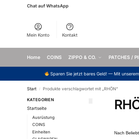
Chat auf WhatsApp
Mein Konto
Kontakt
Home
COINS
ZIPPO & CO.
PATCHES / P
Sparen Sie jetzt bares Geld! — Mit unsere
Start
Produkte verschlagwortet mit „RHÖN“
/
RH
KATEGORIEN
Startseite
Ausrüstung
COINS
Einheiten
GLASWAREN