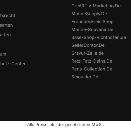
CreARTiv-Marketing.De
MarineSupply.De
fsrecht
Freundeskreis.Shop
sarten
Marine-Souvenir.De
arten
Base-Shop-Richthofen.de
SellerContor.De
Gravur-Zeile.de
sum
Ratz-Fatz-Deins.De
hutz-Center
Pens-Collection.De
Smoulder.De
Alle Preise inkl. der gesetzlichen MwSt.