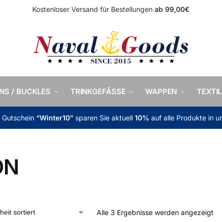
Kostenloser Versand für Bestellungen
ab 99,00€
INS / BUCKLES
TRINKGEFÄSSE
WAPPEN
TEXTIL
m Gutschein
“Winter10”
sparen Sie aktuell
10%
auf alle Produkte in 
ÖN
Alle 3 Ergebnisse werden angezeigt