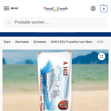
MENÜ
0
Suchen
Sparen Sie jetzt bares Geld! — Mit unserem Gutschein
“Winter10”
sparen Sie aktuell
10%
auf alle Produkte in unserem Sortiment!
Mindestbestellwert 50,- EUR
Start
Startseite
Einheiten
A1412 EGV Frankfurt am Main
A1412 EGV FRANKFURT AM MAIN – Duschtuch – 70x140cm – German Navy
/
/
/
/