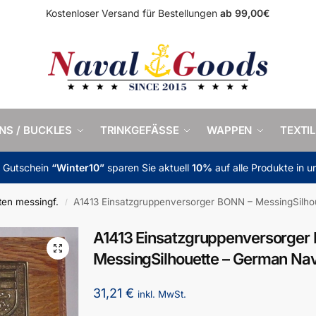
Kostenloser Versand für Bestellungen
ab 99,00€
INS / BUCKLES
TRINKGEFÄSSE
WAPPEN
TEXTIL
m Gutschein
“Winter10”
sparen Sie aktuell
10%
auf alle Produkte in 
ten messingf.
A1413 Einsatzgruppenversorger BONN – MessingSilh
/
A1413 Einsatzgruppenversorger
MessingSilhouette – German Na
31,21
€
inkl. MwSt.