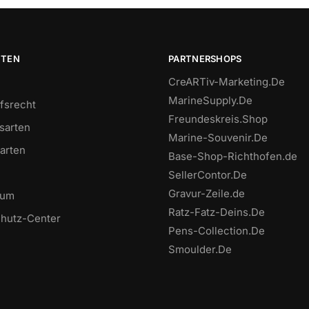
ITEN
PARTNERSHOPS
CreARTiv-Marketing.De
MarineSupply.De
fsrecht
Freundeskreis.Shop
sarten
Marine-Souvenir.De
arten
Base-Shop-Richthofen.de
SellerContor.De
Gravur-Zeile.de
sum
Ratz-Fatz-Deins.De
hutz-Center
Pens-Collection.De
Smoulder.De