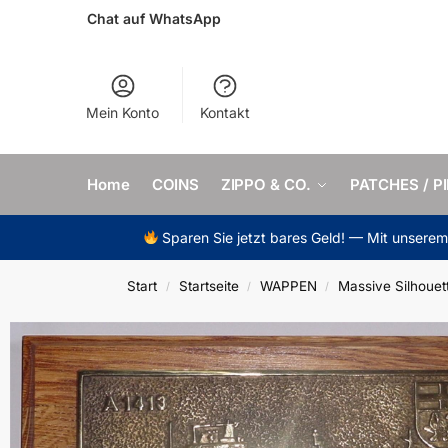
Chat auf WhatsApp
Mein Konto
Kontakt
Home
COINS
ZIPPO & CO.
PATCHES / P
Sparen Sie jetzt bares Geld! — Mit unsere
Start
Startseite
WAPPEN
Massive Silhouet
/
/
/