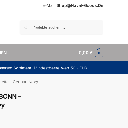
E-Mail:
Shop@Naval-Goods.De
Suchen
IEN
0,00
€
0
unserem Sortiment! Mindestbestellwert 50,- EUR
ouette – German Navy
 BONN –
vy