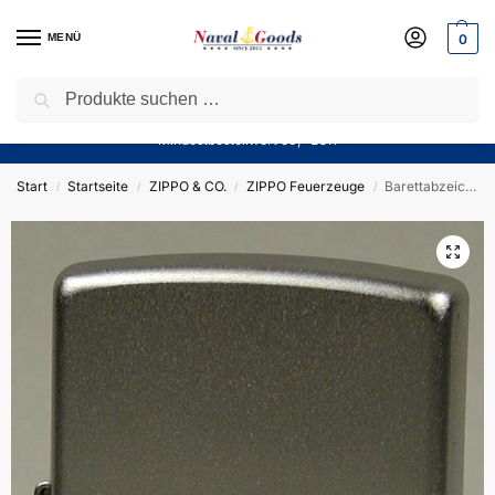
MENÜ
0
Suchen
Sparen Sie jetzt bares Geld! — Mit unserem Gutschein
“Winter10”
sparen Sie aktuell
10%
auf alle Produkte in unserem Sortiment!
Mindestbestellwert 50,- EUR
Start
Startseite
ZIPPO & CO.
ZIPPO Feuerzeuge
Barettabzeichen der Marinesicherungstruppe – ZIPPO Sturmfeuerzeug m. Diamantgravur – German Navy
/
/
/
/