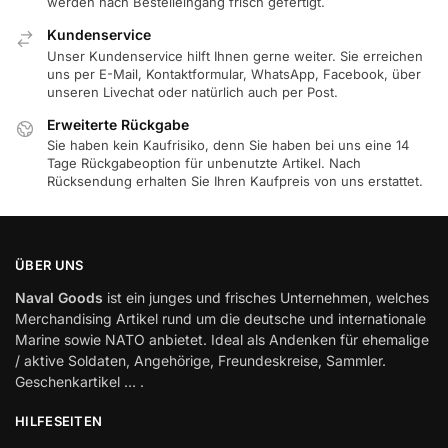
werden nach Bestelleingang frisch gefertigt.
Kundenservice
Unser Kundenservice hilft Ihnen gerne weiter. Sie erreichen
uns per E-Mail, Kontaktformular, WhatsApp, Facebook, über
unseren Livechat oder natürlich auch per Post.
Erweiterte Rückgabe
Sie haben kein Kaufrisiko, denn Sie haben bei uns eine 14
Tage Rückgabeoption für unbenutzte Artikel. Nach
Rücksendung erhalten Sie Ihren Kaufpreis von uns erstattet.
ÜBER UNS
Naval Goods
ist ein junges und frisches Unternehmen, welches
Merchandising Artikel rund um die deutsche und internationale
Marine sowie NATO anbietet. Ideal als Andenken für ehemalige
/ aktive Soldaten, Angehörige, Freundeskreise, Sammler.
Geschenkartikel … .
HILFESEITEN