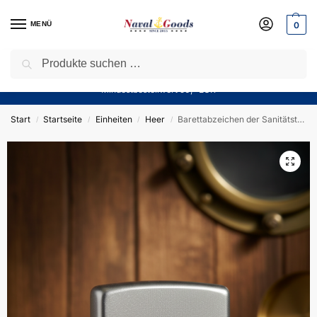
MENÜ
0
Suchen
Sparen Sie jetzt bares Geld! — Mit unserem Gutschein
“Winter10”
sparen Sie aktuell
10%
auf alle Produkte in unserem Sortiment!
Mindestbestellwert 50,- EUR
Start
Startseite
Einheiten
Heer
Barettabzeichen der Sanitätstruppe SanTe – ZIPPO Sturmfeuerzeug m. Diamantgravur – German Army
/
/
/
/