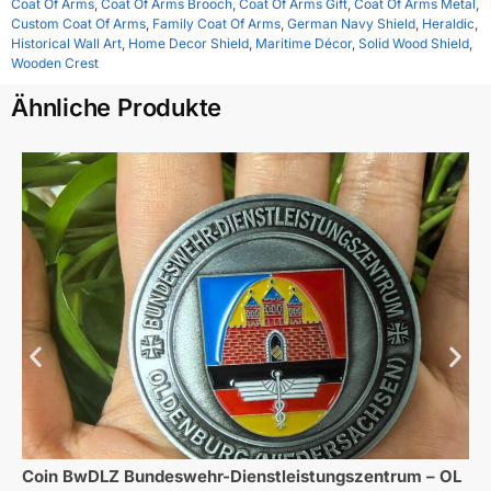
Coat Of Arms
,
Coat Of Arms Brooch
,
Coat Of Arms Gift
,
Coat Of Arms Metal
,
Custom Coat Of Arms
,
Family Coat Of Arms
,
German Navy Shield
,
Heraldic
,
Historical Wall Art
,
Home Decor Shield
,
Maritime Décor
,
Solid Wood Shield
,
Wooden Crest
Ähnliche Produkte
Coin BwDLZ Bundeswehr-Dienstleistungszentrum – OL