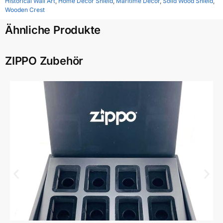
Historical Wall Art
,
Home Decor Shield
,
Maritime Décor
,
Solid Wood Shield
,
Wooden Crest
Ähnliche Produkte
ZIPPO Zubehör