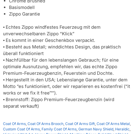
Chrome Brushed
Basismodell
Zippo Garantie
⦁ Echtes Zippo windfestes Feuerzeug mit dem
unverwechselbaren Zippo “Klick”
⦁ Es kommt in einer Geschenkbox verpackt.
⦁ Besteht aus Metall; winddichtes Design, das praktisch
überall funktioniert
⦁ Nachfüllbar für den lebenslangen Gebrauch; für eine
optimale Ausnutzung, empfehlen wir, das echte Zippo
Premium-Feuerzeugbenzin, Feuerstein und Dochte.
⦁ Hergestellt in den USA; Lebenslange Garantie, unter dem
Motto “es funktioniert, oder wir reparieren es kostenfrei (“it
works or we fix it free™”).
⦁ Brennstoff: Zippo Premium-Feuerzeugbenzin (wird
separat verkauft)
Coat Of Arms
,
Coat Of Arms Brooch
,
Coat Of Arms Gift
,
Coat Of Arms Metal
,
Custom Coat Of Arms
,
Family Coat Of Arms
,
German Navy Shield
,
Heraldic
,