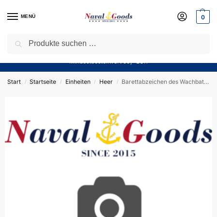
MENÜ
0
Suchen
Sparen Sie jetzt bares Geld! — Mit unserem Gutschein
“Winter10”
sparen Sie aktuell
10%
auf alle Produkte in unserem Sortiment!
Mindestbestellwert 50,- EUR
Start
Startseite
Einheiten
Heer
Barettabzeichen des Wachbataillon BMVg – ZIPPO Sturmfeuerzeug m. Diamantgravur – German Army
/
/
/
/