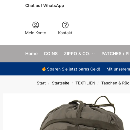
Chat auf WhatsApp
Mein Konto
Kontakt
Home
COINS
ZIPPO & CO.
PATCHES / P
Sparen Sie jetzt bares Geld! — Mit unsere
Start
Startseite
TEXTILIEN
Taschen & Rüc
/
/
/