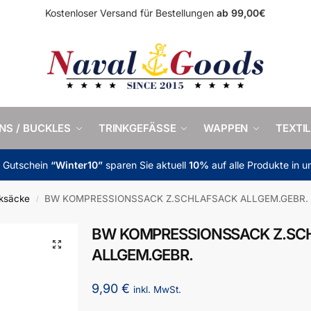
Kostenloser Versand für Bestellungen
ab 99,00€
INS / BUCKLES
TRINKGEFÄSSE
WAPPEN
TEXTIL
m Gutschein
“Winter10”
sparen Sie aktuell
10%
auf alle Produkte in 
ksäcke
BW KOMPRESSIONSSACK Z.SCHLAFSACK ALLGEM.GEBR.
/
BW KOMPRESSIONSSACK Z.SC
ALLGEM.GEBR.
9,90
€
inkl. MwSt.