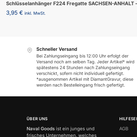
Schlüsselanhänger F224 Fregatte SACHSEN-ANHALT –
3,95
€
inkl. MwSt.
Schneller Versand
Bei Zahlungseingang bis 12:00 Uhr erfolgt der
Versand noch am selben Tag. Jeder Artikel* wird
spätestens 24 Stunden nach Zahlungseingang
verschickt, sofern nicht individuell gefertigt.
*ausgenommen Artikel mit DiamantGravur, diese
werden nach Bestelleingang frisch gefertigt.
ÜBER UNS
HILFESE
Naval Goods
ist ein junges und
AGB
frisches Unternehmen, welches