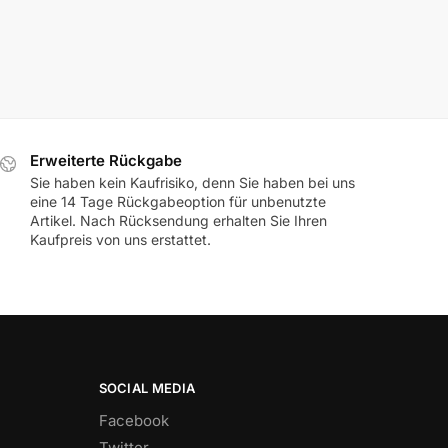
F224 Fregatte SACHSEN-
1,69
€
inkl. MwSt.
Erweiterte Rückgabe
Sie haben kein Kaufrisiko, denn Sie haben bei uns
eine 14 Tage Rückgabeoption für unbenutzte
Artikel. Nach Rücksendung erhalten Sie Ihren
Kaufpreis von uns erstattet.
SOCIAL MEDIA
Facebook
Twitter