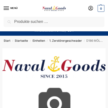
MENÜ
0
Suchen
Sparen Sie jetzt bares Geld! — Mit unserem Gutschein
“Winter10”
sparen Sie aktuell
10%
auf alle Produkte in unserem Sortiment!
Mindestbestellwert 50,- EUR
Start
Startseite
Einheiten
1. Zerstörergeschwader
D186 MÖLDERS – ZIPPO Sturmfeuerzeug m. Diamantgravur
/
/
/
/