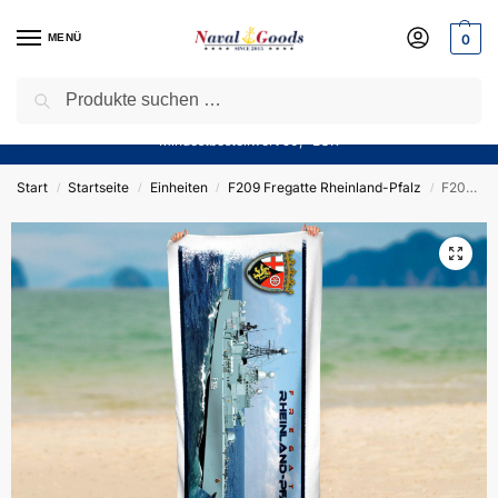
MENÜ
0
Suchen
Sparen Sie jetzt bares Geld! — Mit unserem Gutschein
“Winter10”
sparen Sie aktuell
10%
auf alle Produkte in unserem Sortiment!
Mindestbestellwert 50,- EUR
Start
Startseite
Einheiten
F209 Fregatte Rheinland-Pfalz
F209 Fregatte RHEINLAND-PFALZ – Duschtuch 70x140cm – German Navy
/
/
/
/