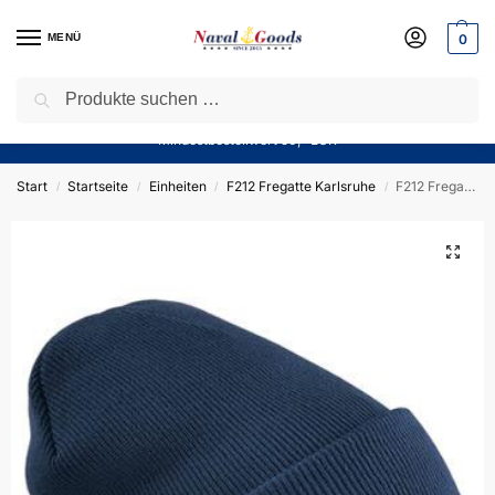
MENÜ
0
Suchen
Sparen Sie jetzt bares Geld! — Mit unserem Gutschein
“Winter10”
sparen Sie aktuell
10%
auf alle Produkte in unserem Sortiment!
Mindestbestellwert 50,- EUR
Start
Startseite
Einheiten
F212 Fregatte Karlsruhe
F212 Fregatte KARLSRUHE – Wollmütze mit Bestickung – German Navy
/
/
/
/