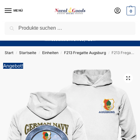
MENÜ
0
Suchen
Sparen Sie jetzt bares Geld! — Mit unserem Gutschein
“Winter10”
sparen Sie aktuell
10%
auf alle Produkte in unserem Sortiment!
Mindestbestellwert 50,- EUR
Start
Startseite
Einheiten
F213 Fregatte Augsburg
F213 Fregatte AUGSBURG – Hoodie – German Navy
/
/
/
/
Angebot!