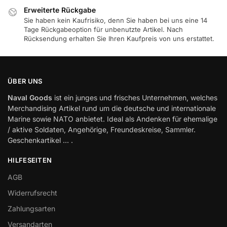
Erweiterte Rückgabe
Sie haben kein Kaufrisiko, denn Sie haben bei uns eine 14
Tage Rückgabeoption für unbenutzte Artikel. Nach
Rücksendung erhalten Sie Ihren Kaufpreis von uns erstattet.
ÜBER UNS
Naval Goods
ist ein junges und frisches Unternehmen, welches
Merchandising Artikel rund um die deutsche und internationale
Marine sowie NATO anbietet. Ideal als Andenken für ehemalige
/ aktive Soldaten, Angehörige, Freundeskreise, Sammler.
Geschenkartikel … .
HILFESEITEN
AGB
Widerrufsrecht
Zahlungsarten
Versandarten