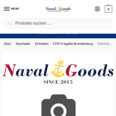
MENÜ
0
Suchen
Sparen Sie jetzt bares Geld! — Mit unserem Gutschein
“Winter10”
sparen Sie aktuell
10%
auf alle Produkte in unserem Sortiment!
Mindestbestellwert 50,- EUR
Start
Startseite
Einheiten
F215 Fregatte Brandenburg
Patch/Aufnäher F215 Fregatte BRANDENBURG – standard mit Klett – German Navy
/
/
/
/