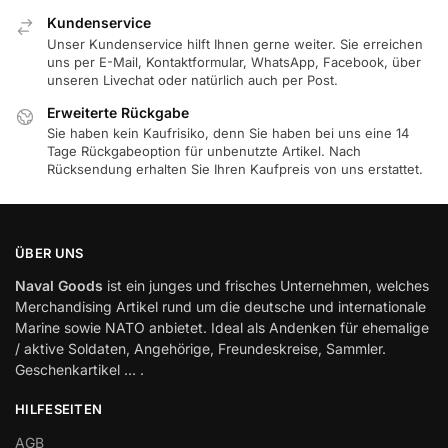
Kundenservice
Unser Kundenservice hilft Ihnen gerne weiter. Sie erreichen
uns per E-Mail, Kontaktformular, WhatsApp, Facebook, über
unseren Livechat oder natürlich auch per Post.
Erweiterte Rückgabe
Sie haben kein Kaufrisiko, denn Sie haben bei uns eine 14
Tage Rückgabeoption für unbenutzte Artikel. Nach
Rücksendung erhalten Sie Ihren Kaufpreis von uns erstattet.
ÜBER UNS
Naval Goods
ist ein junges und frisches Unternehmen, welches
Merchandising Artikel rund um die deutsche und internationale
Marine sowie NATO anbietet. Ideal als Andenken für ehemalige
/ aktive Soldaten, Angehörige, Freundeskreise, Sammler.
Geschenkartikel … .
HILFESEITEN
AGB