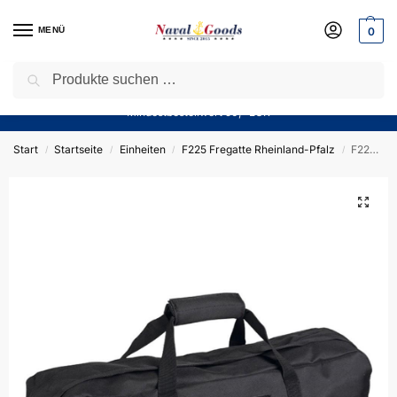
MENÜ
0
Suchen
Sparen Sie jetzt bares Geld! — Mit unserem Gutschein
“Winter10”
sparen Sie aktuell
10%
auf alle Produkte in unserem Sortiment!
Mindestbestellwert 50,- EUR
Start
Startseite
Einheiten
F225 Fregatte Rheinland-Pfalz
F225 Fregatte RHEINLAND-PFALZ – Einsatztasche – German Navy
/
/
/
/