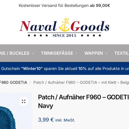
Kostenloser Versand für Bestellungen
ab 99,00€
INS / BUCKLES
TRINKGEFÄSSE
WAPPEN
TEXTIL
m Gutschein
“Winter10”
sparen Sie aktuell
10%
auf alle Produkte in 
F960 GODETIA
Patch / Aufnäher F960 – GODETIA – mit Klett – Bel
/
Patch / Aufnäher F960 – GODETIA 
Navy
3,99
€
inkl. MwSt.