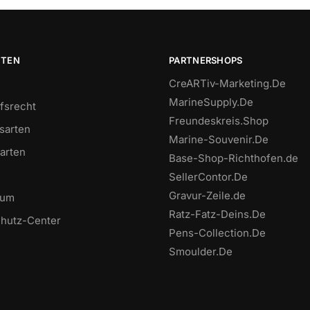
ITEN
PARTNERSHOPS
CreARTiv-Marketing.De
MarineSupply.De
fsrecht
Freundeskreis.Shop
sarten
Marine-Souvenir.De
arten
Base-Shop-Richthofen.de
SellerContor.De
Gravur-Zeile.de
sum
Ratz-Fatz-Deins.De
hutz-Center
Pens-Collection.De
Smoulder.De