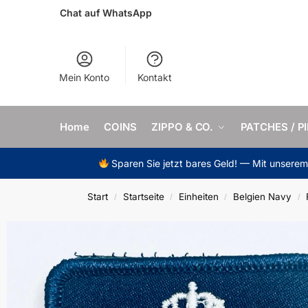
Chat auf WhatsApp
Mein Konto
Kontakt
Home
COINS
ZIPPO & CO.
PATCHES / P
Sparen Sie jetzt bares Geld! — Mit unsere
Start
Startseite
Einheiten
Belgien Navy
/
/
/
/