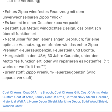
auf die Veredlung)
⦁ Echtes Zippo windfestes Feuerzeug mit dem
unverwechselbaren Zippo “Klick”
⦁ Es kommt in einer Geschenkbox verpackt.
⦁ Besteht aus Metall; winddichtes Design, das praktisch
überall funktioniert
⦁ Nachfüllbar für den lebenslangen Gebrauch; für eine
optimale Ausnutzung, empfehlen wir, das echte Zippo
Premium-Feuerzeugbenzin, Feuerstein und Dochte.
⦁ Hergestellt in den USA; 30 Jahre Garantie, unter dem
Motto “es funktioniert, oder wir reparieren es kostenfrei (“it
works or we fix it free™”).
⦁ Brennstoff: Zippo Premium-Feuerzeugbenzin (wird
separat verkauft)
Coat Of Arms
,
Coat Of Arms Brooch
,
Coat Of Arms Gift
,
Coat Of Arms Metal
,
Custom Coat Of Arms
,
Family Coat Of Arms
,
German Navy Shield
,
Heraldic
,
Historical Wall Art
,
Home Decor Shield
,
Maritime Décor
,
Solid Wood Shield
,
Wooden Crest