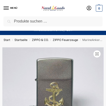
MENÜ
0
Suchen
Sparen Sie jetzt bares Geld! — Mit unserem Gutschein
“Winter10”
sparen Sie aktuell
10%
auf alle Produkte in unserem Sortiment!
Mindestbestellwert 50,- EUR
Start
Startseite
ZIPPO & CO.
ZIPPO Feuerzeuge
MarineAnker – ZIPPO Sturmfeuerzeug m. Diamantgravur – Navy
/
/
/
/