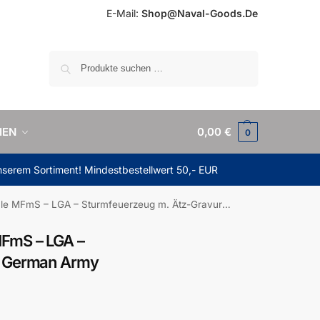
E-Mail:
Shop@Naval-Goods.De
Suchen
IEN
0,00
€
0
unserem Sortiment! Mindestbestellwert 50,- EUR
mS – LGA – Sturmfeuerzeug m. Ätz-Gravur – German Army
FmS – LGA –
– German Army