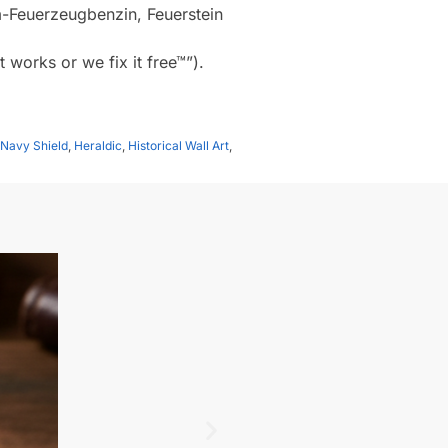
m-Feuerzeugbenzin, Feuerstein
 works or we fix it free™”).
Navy Shield
,
Heraldic
,
Historical Wall Art
,