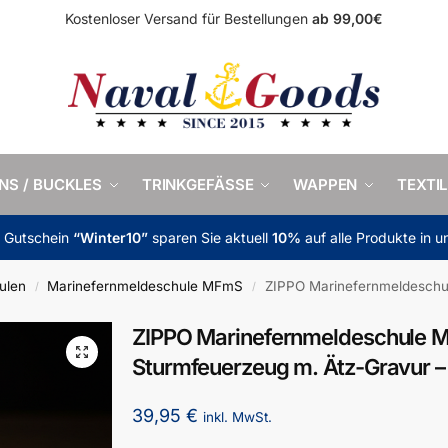
Kostenloser Versand für Bestellungen
ab 99,00€
INS / BUCKLES
TRINKGEFÄSSE
WAPPEN
TEXTIL
m Gutschein
“Winter10”
sparen Sie aktuell
10%
auf alle Produkte in 
ulen
Marinefernmeldeschule MFmS
ZIPPO Marinefernmeldeschule MF
/
/
ZIPPO Marinefernmeldeschule M
Sturmfeuerzeug m. Ätz-Gravur 
39,95
€
inkl. MwSt.