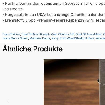
⦁ Nachfüllbar für den lebenslangen Gebrauch; für eine o
und Dochte.
⦁ Hergestellt in den USA; Lebenslange Garantie, unter dem M
⦁ Brennstoff: Zippo Premium-Feuerzeugbenzin (wird separ
Coat Of Arms
,
Coat Of Arms Brooch
,
Coat Of Arms Gift
,
Coat Of Arms Metal
,
C
Home Decor Shield
,
Maritime Décor
,
Navy
,
Solid Wood Shield
,
U-Boot
,
Woode
Ähnliche Produkte