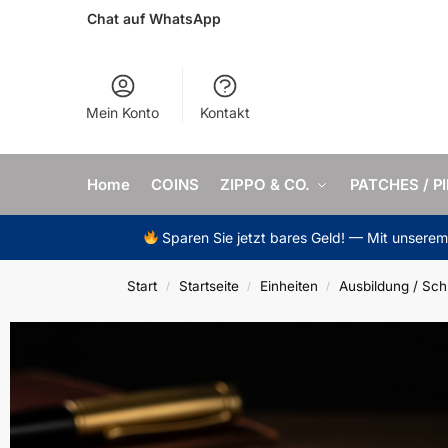
Chat auf WhatsApp
Mein Konto
Kontakt
Home
COINS
ZIPPO & CO.
PATCHES / P
Sparen Sie jetzt bares Geld! — Mit unsere
Start
Startseite
Einheiten
Ausbildung / Sch
/
/
/