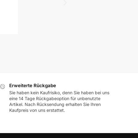
Zippo Ersatzteil – ORIGIN
9,95
€
inkl. MwSt.
Erweiterte Rückgabe
Sie haben kein Kaufrisiko, denn Sie haben bei uns
eine 14 Tage Rückgabeoption für unbenutzte
Artikel. Nach Rücksendung erhalten Sie Ihren
Kaufpreis von uns erstattet.