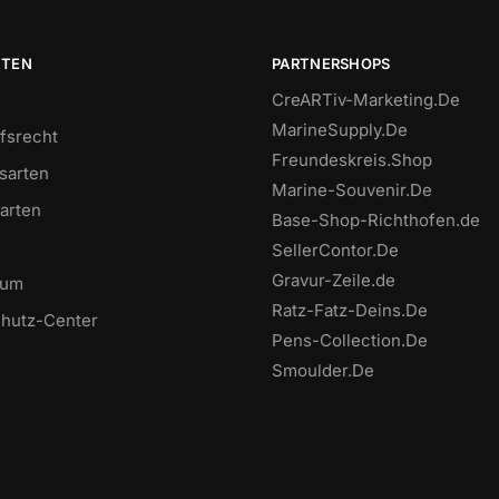
ITEN
PARTNERSHOPS
CreARTiv-Marketing.De
MarineSupply.De
fsrecht
Freundeskreis.Shop
sarten
Marine-Souvenir.De
arten
Base-Shop-Richthofen.de
SellerContor.De
Gravur-Zeile.de
sum
Ratz-Fatz-Deins.De
hutz-Center
Pens-Collection.De
Smoulder.De