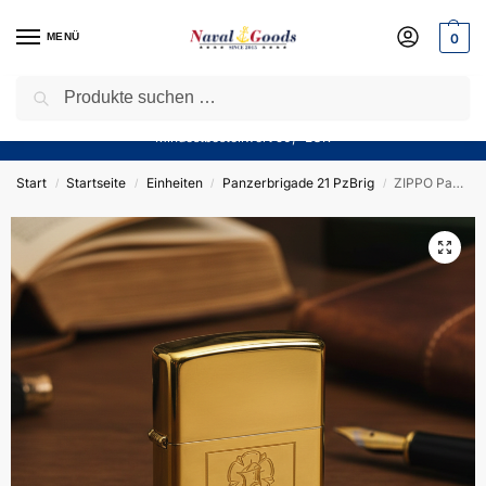
MENÜ
0
Suchen
Sparen Sie jetzt bares Geld! — Mit unserem Gutschein
“Winter10”
sparen Sie aktuell
10%
auf alle Produkte in unserem Sortiment!
Mindestbestellwert 50,- EUR
Start
Startseite
Einheiten
Panzerbrigade 21 PzBrig
ZIPPO Panzerbrigade 21 PzBrig 21 Bestpreis des Kommandeurs – Sturmfeuerzeug m. Diamantgravur – German Army
/
/
/
/