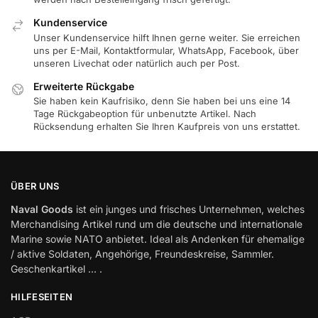
Kundenservice
Unser Kundenservice hilft Ihnen gerne weiter. Sie erreichen
uns per E-Mail, Kontaktformular, WhatsApp, Facebook, über
unseren Livechat oder natürlich auch per Post.
Erweiterte Rückgabe
Sie haben kein Kaufrisiko, denn Sie haben bei uns eine 14
Tage Rückgabeoption für unbenutzte Artikel. Nach
Rücksendung erhalten Sie Ihren Kaufpreis von uns erstattet.
ÜBER UNS
Naval Goods
ist ein junges und frisches Unternehmen, welches
Merchandising Artikel rund um die deutsche und internationale
Marine sowie NATO anbietet. Ideal als Andenken für ehemalige
/ aktive Soldaten, Angehörige, Freundeskreise, Sammler.
Geschenkartikel … .
HILFESEITEN