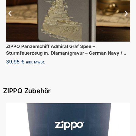
ZIPPO Panzerschiff Admiral Graf Spee –
Sturmfeuerzeug m. Diamantgravur – German Navy /
WKII
39,95
€
inkl. MwSt.
ZIPPO Zubehör