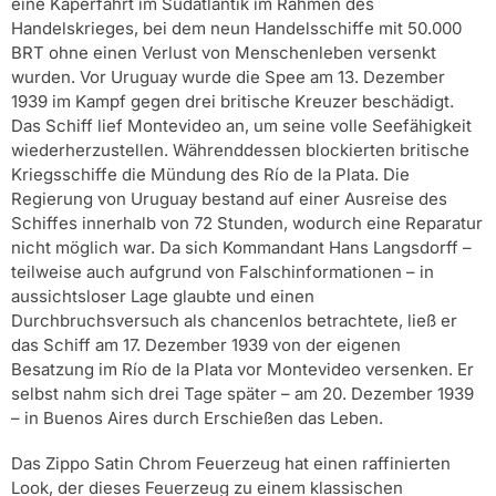
eine Kaperfahrt im Südatlantik im Rahmen des
Handelskrieges, bei dem neun Handelsschiffe mit 50.000
BRT ohne einen Verlust von Menschenleben versenkt
wurden. Vor Uruguay wurde die Spee am 13. Dezember
1939 im Kampf gegen drei britische Kreuzer beschädigt.
Das Schiff lief Montevideo an, um seine volle Seefähigkeit
wiederherzustellen. Währenddessen blockierten britische
Kriegsschiffe die Mündung des Río de la Plata. Die
Regierung von Uruguay bestand auf einer Ausreise des
Schiffes innerhalb von 72 Stunden, wodurch eine Reparatur
nicht möglich war. Da sich Kommandant Hans Langsdorff –
teilweise auch aufgrund von Falschinformationen – in
aussichtsloser Lage glaubte und einen
Durchbruchsversuch als chancenlos betrachtete, ließ er
das Schiff am 17. Dezember 1939 von der eigenen
Besatzung im Río de la Plata vor Montevideo versenken. Er
selbst nahm sich drei Tage später – am 20. Dezember 1939
– in Buenos Aires durch Erschießen das Leben.
Das Zippo Satin Chrom Feuerzeug hat einen raffinierten
Look, der dieses Feuerzeug zu einem klassischen