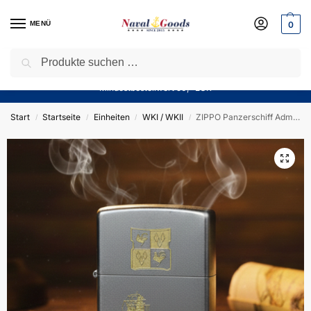
MENÜ
0
Suchen
Sparen Sie jetzt bares Geld! — Mit unserem Gutschein
“Winter10”
sparen Sie aktuell
10%
auf alle Produkte in unserem Sortiment!
Mindestbestellwert 50,- EUR
Start
Startseite
Einheiten
WKI / WKII
ZIPPO Panzerschiff Admiral Graf Spee – Sturmfeuerzeug m. Diamantgravur – German Navy / WKII
/
/
/
/