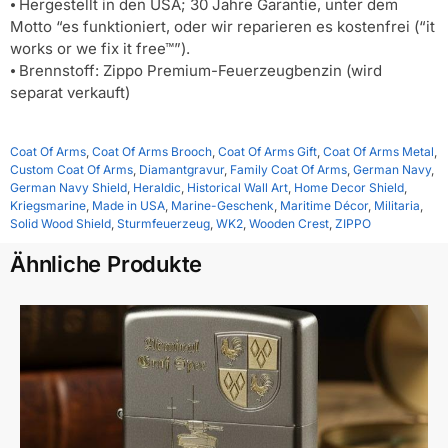
⦁ Hergestellt in den USA; 30 Jahre Garantie, unter dem
Motto “es funktioniert, oder wir reparieren es kostenfrei (“it
works or we fix it free™”).
⦁ Brennstoff: Zippo Premium-Feuerzeugbenzin (wird
separat verkauft)
Coat Of Arms
,
Coat Of Arms Brooch
,
Coat Of Arms Gift
,
Coat Of Arms Metal
,
Custom Coat Of Arms
,
Diamantgravur
,
Family Coat Of Arms
,
German Navy
,
German Navy Shield
,
Heraldic
,
Historical Wall Art
,
Home Decor Shield
,
Kriegsmarine
,
Made in USA
,
Marine-Geschenk
,
Maritime Décor
,
Militaria
,
Solid Wood Shield
,
Sturmfeuerzeug
,
WK2
,
Wooden Crest
,
ZIPPO
Ähnliche Produkte