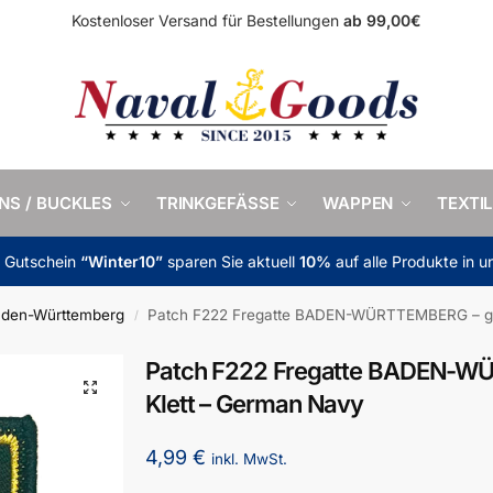
Kostenloser Versand für Bestellungen
ab 99,00€
INS / BUCKLES
TRINKGEFÄSSE
WAPPEN
TEXTIL
m Gutschein
“Winter10”
sparen Sie aktuell
10%
auf alle Produkte in 
aden-Württemberg
Patch F222 Fregatte BADEN-WÜRTTEMBERG – gol
/
Patch F222 Fregatte BADEN-WÜ
Klett – German Navy
4,99
€
inkl. MwSt.