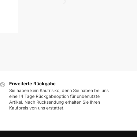
ZIPPO F222 Fregatte BA
39,95
€
inkl. MwSt.
Erweiterte Rückgabe
Sie haben kein Kaufrisiko, denn Sie haben bei uns
eine 14 Tage Rückgabeoption für unbenutzte
Artikel. Nach Rücksendung erhalten Sie Ihren
Kaufpreis von uns erstattet.