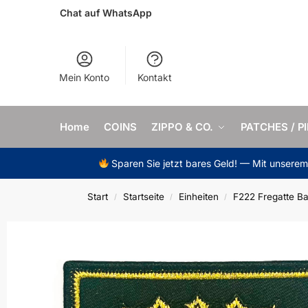
Chat auf WhatsApp
Mein Konto
Kontakt
Home
COINS
ZIPPO & CO.
PATCHES / P
Sparen Sie jetzt bares Geld! — Mit unsere
Start
Startseite
Einheiten
F222 Fregatte B
/
/
/