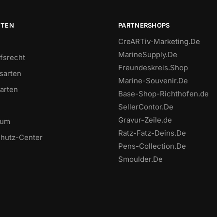
ITEN
PARTNERSHOPS
CreARTiv-Marketing.De
MarineSupply.De
fsrecht
Freundeskreis.Shop
sarten
Marine-Souvenir.De
arten
Base-Shop-Richthofen.de
SellerContor.De
Gravur-Zeile.de
sum
Ratz-Fatz-Deins.De
hutz-Center
Pens-Collection.De
Smoulder.De