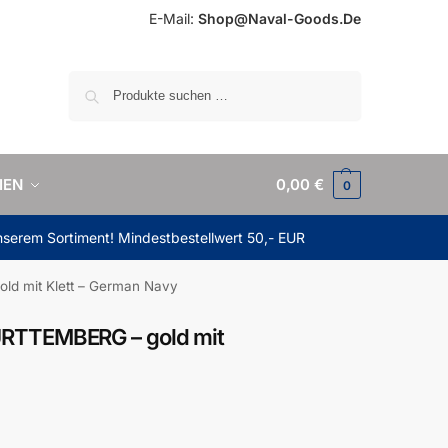
E-Mail:
Shop@Naval-Goods.De
Suchen
IEN
0,00
€
0
unserem Sortiment! Mindestbestellwert 50,- EUR
d mit Klett – German Navy
RTTEMBERG – gold mit