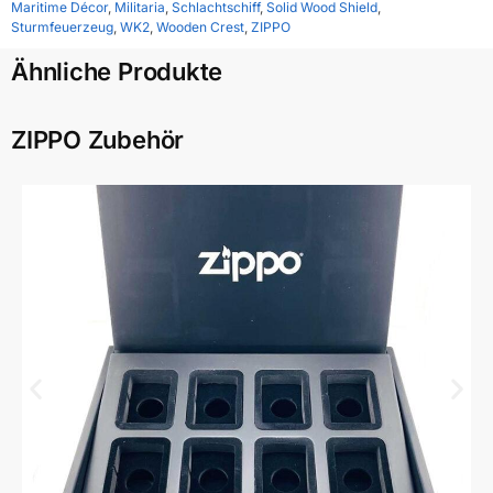
Maritime Décor
,
Militaria
,
Schlachtschiff
,
Solid Wood Shield
,
Sturmfeuerzeug
,
WK2
,
Wooden Crest
,
ZIPPO
Ähnliche Produkte
ZIPPO Zubehör