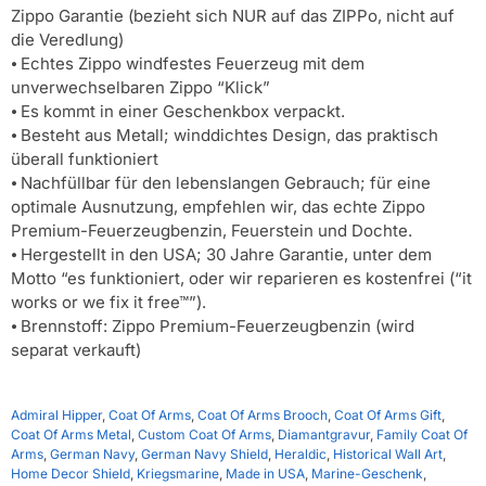
Zippo Garantie (bezieht sich NUR auf das ZIPPo, nicht auf
die Veredlung)
⦁ Echtes Zippo windfestes Feuerzeug mit dem
unverwechselbaren Zippo “Klick”
⦁ Es kommt in einer Geschenkbox verpackt.
⦁ Besteht aus Metall; winddichtes Design, das praktisch
überall funktioniert
⦁ Nachfüllbar für den lebenslangen Gebrauch; für eine
optimale Ausnutzung, empfehlen wir, das echte Zippo
Premium-Feuerzeugbenzin, Feuerstein und Dochte.
⦁ Hergestellt in den USA; 30 Jahre Garantie, unter dem
Motto “es funktioniert, oder wir reparieren es kostenfrei (“it
works or we fix it free™”).
⦁ Brennstoff: Zippo Premium-Feuerzeugbenzin (wird
separat verkauft)
Admiral Hipper
,
Coat Of Arms
,
Coat Of Arms Brooch
,
Coat Of Arms Gift
,
Coat Of Arms Metal
,
Custom Coat Of Arms
,
Diamantgravur
,
Family Coat Of
Arms
,
German Navy
,
German Navy Shield
,
Heraldic
,
Historical Wall Art
,
Home Decor Shield
,
Kriegsmarine
,
Made in USA
,
Marine-Geschenk
,