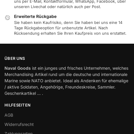
uns per E-Mail, Kontaktformular, WhatsApp, Facebook, über
unseren Livechat oder natürlich auch per Post.
Erweiterte Rückgabe
Sie haben kein Kaufrisiko, denn Sie haben bei uns eine 14
Tage Rückgabeoption für unbenutzte Artikel. Nach
Rücksendung erhalten Sie Ihren Kaufpreis von uns erstattet.
ÜBER UNS
Naval Goods
ist ein junges und frisches Unternehmen, welches
Merchandising Artikel rund um die deutsche und internationale
Marine sowie NATO anbietet. Ideal als Andenken für ehemalige
/ aktive Soldaten, Angehörige, Freundeskreise, Sammler.
Geschenkartikel … .
HILFESEITEN
AGB
Widerrufsrecht
Zahlungsarten