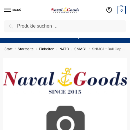
MENÜ
0
Suchen
Sparen Sie jetzt bares Geld! — Mit unserem Gutschein
“Winter10”
sparen Sie aktuell
10%
auf alle Produkte in unserem Sortiment!
Mindestbestellwert 50,- EUR
Start
Startseite
Einheiten
NATO
SNMG1
SNMG1 – Ball Cap Admiral – NATO
/
/
/
/
/