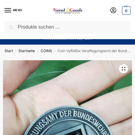
MENÜ
0
Suchen
Sparen Sie jetzt bares Geld! — Mit unserem Gutschein
“Winter10”
sparen Sie aktuell
10%
auf alle Produkte in unserem Sortiment!
Mindestbestellwert 50,- EUR
Start
Startseite
COINS
Coin VpflABw Verpflegungsamt der Bundeswehr – OL – German Armed Forces Base
/
/
/