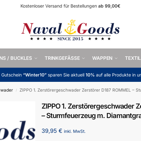
Kostenloser Versand für Bestellungen
ab 99,00€
INS / BUCKLES
TRINKGEFÄSSE
WAPPEN
TEXTIL
m Gutschein
“Winter10”
sparen Sie aktuell
10%
auf alle Produkte in 
chwader
ZIPPO 1. Zerstörergeschwader Zerstörer D187 ROMMEL – S
/
ZIPPO 1. Zerstörergeschwader 
– Sturmfeuerzeug m. Diamantgr
39,95
€
inkl. MwSt.