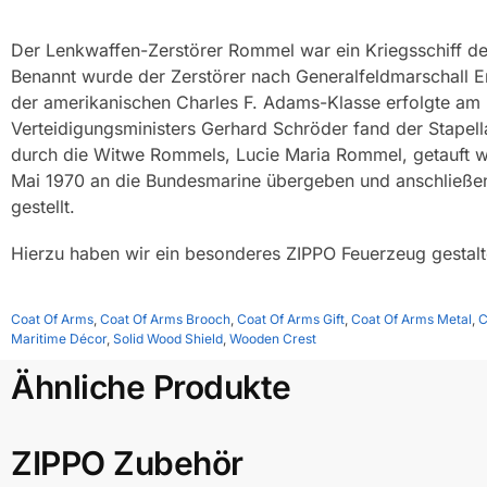
Der Lenkwaffen-Zerstörer Rommel war ein Kriegsschiff der 
Benannt wurde der Zerstörer nach Generalfeldmarschall E
der amerikanischen Charles F. Adams-Klasse erfolgte am 
Verteidigungsministers Gerhard Schröder fand der Stapel
durch die Witwe Rommels, Lucie Maria Rommel, getauft wu
Mai 1970 an die Bundesmarine übergeben und anschließend
gestellt.
Hierzu haben wir ein besonderes ZIPPO Feuerzeug gestalt
Coat Of Arms
,
Coat Of Arms Brooch
,
Coat Of Arms Gift
,
Coat Of Arms Metal
,
C
Maritime Décor
,
Solid Wood Shield
,
Wooden Crest
Ähnliche Produkte
ZIPPO Zubehör