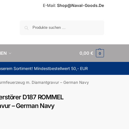
E-Mail:
Shop@Naval-Goods.De
Suchen
IEN
0,00
€
0
unserem Sortiment! Mindestbestellwert 50,- EUR
turmfeuerzeug m. Diamantgravur – German Navy
Zerstörer D187 ROMMEL
avur – German Navy