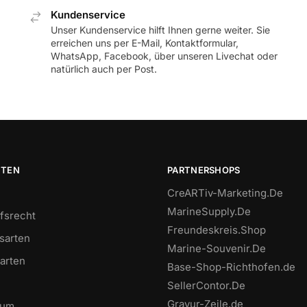
Kundenservice
Unser Kundenservice hilft Ihnen gerne weiter. Sie
erreichen uns per E-Mail, Kontaktformular,
WhatsApp, Facebook, über unseren Livechat oder
natürlich auch per Post.
ITEN
PARTNERSHOPS
CreARTiv-Marketing.De
MarineSupply.De
fsrecht
Freundeskreis.Shop
sarten
Marine-Souvenir.De
arten
Base-Shop-Richthofen.de
SellerContor.De
Gravur-Zeile.de
sum