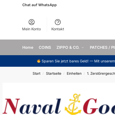
Chat auf WhatsApp
Mein Konto
Kontakt
Home
COINS
ZIPPO & CO.
PATCHES / P
Sparen Sie jetzt bares Geld! — Mit unsere
Start
Startseite
Einheiten
1. Zerstörerges
/
/
/