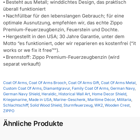
⦁ Besteht aus Metall; winddichtes Design, das praktisch
überall funktioniert
⦁ Nachfüllbar für den lebenslangen Gebrauch; für eine
optimale Ausnutzung, empfehlen wir, das echte Zippo
Premium-Feuerzeugbenzin, Feuerstein und Dochte.
⦁ Hergestellt in den USA; 30 Jahre Garantie, unter dem
Motto “es funktioniert, oder wir reparieren es kostenfrei (“it
works or we fix it free™”).
⦁ Brennstoff: Zippo Premium-Feuerzeugbenzin (wird
separat verkauft)
Coat Of Arms
,
Coat Of Arms Brooch
,
Coat Of Arms Gift
,
Coat Of Arms Metal
,
Custom Coat Of Arms
,
Diamantgravur
,
Family Coat Of Arms
,
German Navy
,
German Navy Shield
,
Heraldic
,
Historical Wall Art
,
Home Decor Shield
,
Kriegsmarine
,
Made in USA
,
Marine-Geschenk
,
Maritime Décor
,
Militaria
,
Schlachtschiff
,
Solid Wood Shield
,
Sturmfeuerzeug
,
WK2
,
Wooden Crest
,
ZIPPO
Ähnliche Produkte