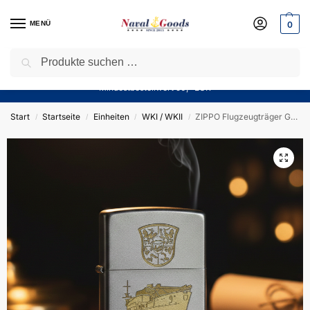
MENÜ
0
Suchen
Sparen Sie jetzt bares Geld! — Mit unserem Gutschein
“Winter10”
sparen Sie aktuell
10%
auf alle Produkte in unserem Sortiment!
Mindestbestellwert 50,- EUR
Start
Startseite
Einheiten
WKI / WKII
ZIPPO Flugzeugträger Graf Zeppelin – Sturmfeuerzeug m. Diamantgravur – German Navy / WKII
/
/
/
/