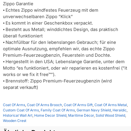
Zippo Garantie
⦁ Echtes Zippo windfestes Feuerzeug mit dem
unverwechselbaren Zippo “Klick”
⦁ Es kommt in einer Geschenkbox verpackt.
⦁ Besteht aus Metall; winddichtes Design, das praktisch
überall funktioniert
⦁ Nachfüllbar für den lebenslangen Gebrauch; für eine
optimale Ausnutzung, empfehlen wir, das echte Zippo
Premium-Feuerzeugbenzin, Feuerstein und Dochte.
⦁ Hergestellt in den USA; Lebenslange Garantie, unter dem
Motto “es funktioniert, oder wir reparieren es kostenfrei (“it
works or we fix it free™”).
⦁ Brennstoff: Zippo Premium-Feuerzeugbenzin (wird
separat verkauft)
Coat Of Arms
,
Coat Of Arms Brooch
,
Coat Of Arms Gift
,
Coat Of Arms Metal
,
Custom Coat Of Arms
,
Family Coat Of Arms
,
German Navy Shield
,
Heraldic
,
Historical Wall Art
,
Home Decor Shield
,
Maritime Décor
,
Solid Wood Shield
,
Wooden Crest