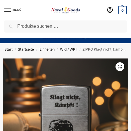
MENÜ
0
Suchen
Sparen Sie jetzt bares Geld! — Mit unserem Gutschein
“Winter10”
sparen Sie aktuell
10%
auf alle Produkte in unserem Sortiment!
Mindestbestellwert 50,- EUR
Start
Startseite
Einheiten
WKI / WKII
ZIPPO Klagt nicht, kämpft! – Sturmfeuerzeug m. Print – German Army
/
/
/
/