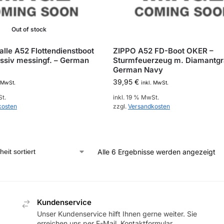
Out of stock
alle A52 Flottendienstboot
ZIPPO A52 FD-Boot OKER –
ssiv messingf. – German
Sturmfeuerzeug m. Diamantgr
German Navy
39,95
€
. MwSt.
inkl. MwSt.
St.
inkl. 19 % MwSt.
kosten
zzgl.
Versandkosten
Alle 6 Ergebnisse werden angezeigt
Kundenservice
Unser Kundenservice hilft Ihnen gerne weiter. Sie
erreichen uns per E-Mail, Kontaktformular,