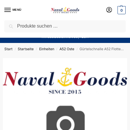
MENÜ
0
Suchen
Sparen Sie jetzt bares Geld! — Mit unserem Gutschein
“Winter10”
sparen Sie aktuell
10%
auf alle Produkte in unserem Sortiment!
Mindestbestellwert 50,- EUR
Start
Startseite
Einheiten
A52 Oste
Gürtelschnalle A52 Flottendienstboot OSTE – massiv messingf. – German Navy
/
/
/
/