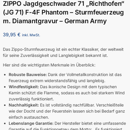
ZIPPO Jagdgeschwader 71 „Richthofen“
(JG 71) F-4F Phantom – Sturmfeuerzeug
m. Diamantgravur – German Army
39,95
€
inkl. MwSt.
Das Zippo-Sturmfeuerzeug ist ein echter Klassiker, der weltweit
für seine Zuverlässigkeit und Langlebigkeit bekannt ist.
Hier sind die wichtigsten Merkmale im Überblick:
Robuste Bauweise:
Dank der Vollmetallkonstruktion ist das
Feuerzeug extrem widerstandsfähig und langlebig.
Windfestigkeit:
Das ikonische Design mit dem typischen
Kamin schützt die Flamme, sodass es auch bei starkem Wind
zuverlässig funktioniert.
Nachhaltigkeit:
Es ist vollständig nachfüllbar. Verschleißteile
wie der Docht und der Feuerstein lassen sich bei Bedarf ganz
einfach austauschen.
Lebenslange Garantie:
Der Hersteller bietet eine umfassende
Garantie auf die Funktiongetreu dem Motto:
„Es funktioniert,