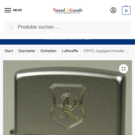
MENÜ
0
Suchen
Sparen Sie jetzt bares Geld! — Mit unserem Gutschein
“Winter10”
sparen Sie aktuell
10%
auf alle Produkte in unserem Sortiment!
Mindestbestellwert 50,- EUR
Start
Startseite
Einheiten
Luftwaffe
ZIPPO Jagdgeschwader 71 „Richthofen“ (JG 71) F-4F Phantom – Sturmfeuerzeug m. Diamantgravur – German Army
/
/
/
/