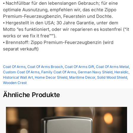
⦁ Nachfüllbar für den lebenslangen Gebrauch; für eine
optimale Ausnutzung, empfehlen wir, das echte Zippo
Premium-Feuerzeugbenzin, Feuerstein und Dochte.
⦁ Hergestellt in den USA; 30 Jahre Garantie, unter dem
Motto “es funktioniert, oder wir reparieren es kostenfrei (“it
works or we fix it free™”).
⦁ Brennstoff: Zippo Premium-Feuerzeugbenzin (wird
separat verkauft)
Coat Of Arms
,
Coat Of Arms Brooch
,
Coat Of Arms Gift
,
Coat Of Arms Metal
,
Custom Coat Of Arms
,
Family Coat Of Arms
,
German Navy Shield
,
Heraldic
,
Historical Wall Art
,
Home Decor Shield
,
Maritime Décor
,
Solid Wood Shield
,
Wooden Crest
Ähnliche Produkte