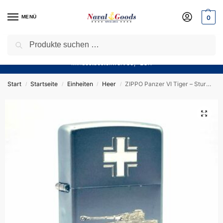
MENÜ
0
Suchen
Sparen Sie jetzt bares Geld! — Mit unserem Gutschein
“Winter10”
sparen Sie aktuell
10%
auf alle Produkte in unserem Sortiment!
Mindestbestellwert 50,- EUR
Start
Startseite
Einheiten
Heer
ZIPPO Panzer VI Tiger – Sturmfeuerzeug m. Diamantgravur – German Army WKII
/
/
/
/