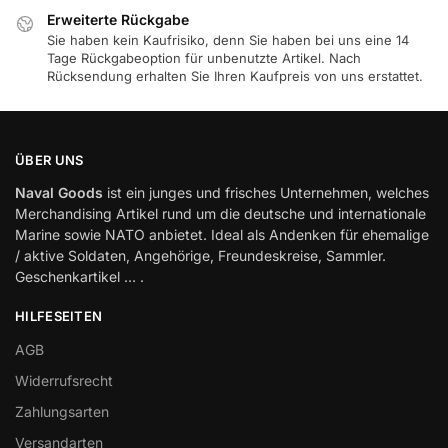
Erweiterte Rückgabe
Sie haben kein Kaufrisiko, denn Sie haben bei uns eine 14
Tage Rückgabeoption für unbenutzte Artikel. Nach
Rücksendung erhalten Sie Ihren Kaufpreis von uns erstattet.
ÜBER UNS
Naval Goods
ist ein junges und frisches Unternehmen, welches
Merchandising Artikel rund um die deutsche und internationale
Marine sowie NATO anbietet. Ideal als Andenken für ehemalige
/ aktive Soldaten, Angehörige, Freundeskreise, Sammler.
Geschenkartikel … .
HILFESEITEN
AGB
Widerrufsrecht
Zahlungsarten
Versandarten